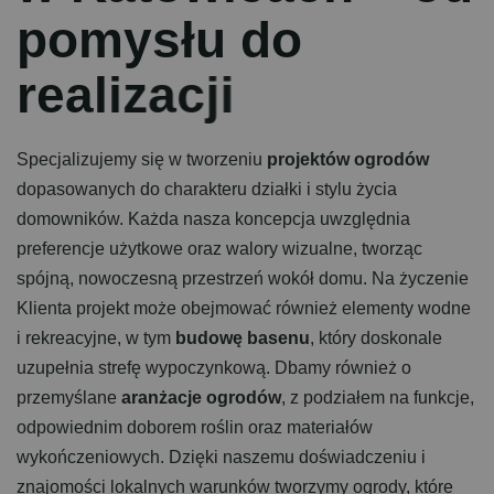
p
o
m
y
s
ł
u
d
o
r
e
a
l
i
z
a
c
j
i
Specjalizujemy się w tworzeniu
projektów ogrodów
dopasowanych do charakteru działki i stylu życia
domowników. Każda nasza koncepcja uwzględnia
preferencje użytkowe oraz walory wizualne, tworząc
spójną, nowoczesną przestrzeń wokół domu. Na życzenie
Klienta projekt może obejmować również elementy wodne
i rekreacyjne, w tym
budowę basenu
, który doskonale
uzupełnia strefę wypoczynkową. Dbamy również o
przemyślane
aranżacje ogrodów
, z podziałem na funkcje,
odpowiednim doborem roślin oraz materiałów
wykończeniowych. Dzięki naszemu doświadczeniu i
znajomości lokalnych warunków tworzymy ogrody, które