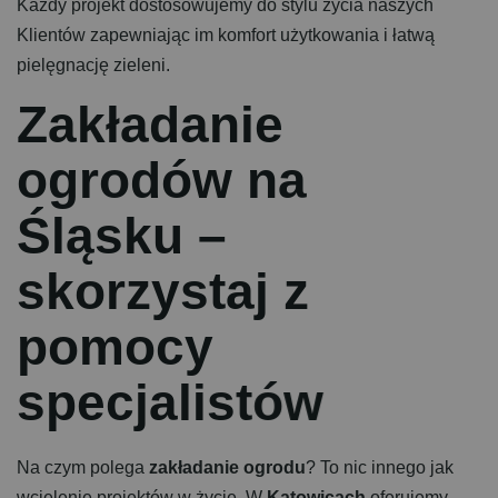
Każdy projekt dostosowujemy do stylu życia naszych
Klientów zapewniając im komfort użytkowania i łatwą
pielęgnację zieleni.
Z
a
k
ł
a
d
a
n
i
e
o
g
r
o
d
ó
w
n
a
Ś
l
ą
s
k
u
–
s
k
o
r
z
y
s
t
a
j
z
p
o
m
o
c
y
s
p
e
c
j
a
l
i
s
t
ó
w
Na czym polega
zakładanie ogrodu
? To nic innego jak
wcielenie projektów w życie. W
Katowicach
oferujemy