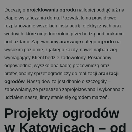
Decyzję o
projektowaniu ogrodu
najlepiej podjąć już na
etapie wykańczania domu. Pozwala to na prawidłowe
rozplanowanie wszelkich instalacji tj. elektrycznych oraz
wodnych, które niejednokrotnie przechodzą pod brukami i
podjazdami. Zapewniamy
aranżację
całego
ogrodu
na
wysokim poziomie, z jakiego każdy, nawet najbardziej
wymagający Klient będzie zadowolony. Posiadamy
odpowiednią, wyszkoloną kadrę pracowniczą oraz
profesjonalny sprzęt ogrodniczy do realizacji
aranżacji
ogrodów
. Naszą dewizą jest dbanie o szczegóły –
zapewniamy, że przestrzeń zaprojektowana i wykonana z
udziałem naszej firmy stanie się ogrodem marzeń.
P
r
o
j
e
k
t
y
o
g
r
o
d
ó
w
w
K
a
t
o
w
i
c
a
c
h
–
o
d