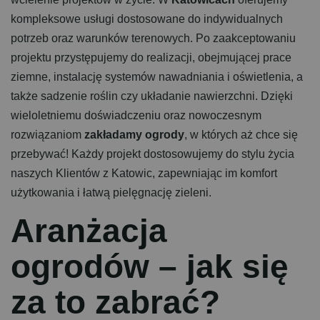
kompleksowe usługi dostosowane do indywidualnych
potrzeb oraz warunków terenowych. Po zaakceptowaniu
projektu przystępujemy do realizacji, obejmującej prace
ziemne, instalację systemów nawadniania i oświetlenia, a
także sadzenie roślin czy układanie nawierzchni. Dzięki
wieloletniemu doświadczeniu oraz nowoczesnym
rozwiązaniom
zakładamy ogrody
, w których aż chce się
przebywać! Każdy projekt dostosowujemy do stylu życia
naszych Klientów z Katowic, zapewniając im komfort
użytkowania i łatwą pielęgnację zieleni.
A
r
a
n
ż
a
c
j
a
o
g
r
o
d
ó
w
–
j
a
k
s
i
ę
z
a
t
o
z
a
b
r
a
ć
?