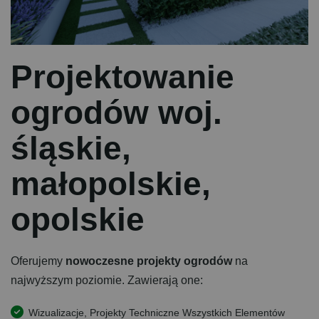
P
r
o
j
e
k
t
o
w
a
n
i
e
o
g
r
o
d
ó
w
w
o
j
.
ś
l
ą
s
k
i
e
,
m
a
ł
o
p
o
l
s
k
i
e
,
o
p
o
l
s
k
i
e
Oferujemy
nowoczesne projekty ogrodów
na
najwyższym poziomie. Zawierają one:
Wizualizacje, Projekty Techniczne Wszystkich Elementów