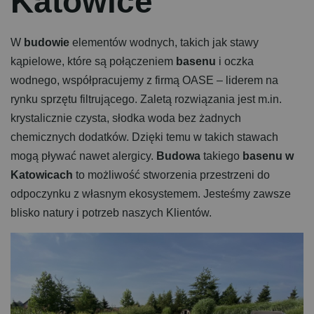
K
a
t
o
w
i
c
e
W
budowie
elementów wodnych, takich jak stawy
kąpielowe, które są połączeniem
basenu
i oczka
wodnego, współpracujemy z firmą OASE – liderem na
rynku sprzętu filtrującego. Zaletą rozwiązania jest m.in.
krystalicznie czysta, słodka woda bez żadnych
chemicznych dodatków. Dzięki temu w takich stawach
mogą pływać nawet alergicy.
Budowa
takiego
basenu w
Katowicach
to możliwość stworzenia przestrzeni do
odpoczynku z własnym ekosystemem. Jesteśmy zawsze
blisko natury i potrzeb naszych Klientów.