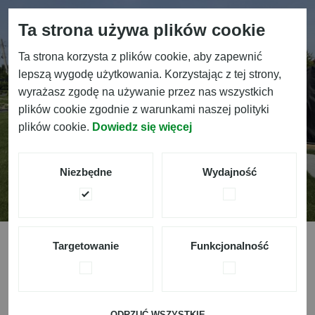
Ta strona używa plików cookie
Ta strona korzysta z plików cookie, aby zapewnić
lepszą wygodę użytkowania. Korzystając z tej strony,
wyrażasz zgodę na używanie przez nas wszystkich
plików cookie zgodnie z warunkami naszej polityki
plików cookie.
Dowiedz się więcej
W
o
d
a
w
o
g
r
o
d
z
i
e
Niezbędne
Wydajność
Targetowanie
Funkcjonalność
Kategorie Usług
ODRZUĆ WSZYSTKIE