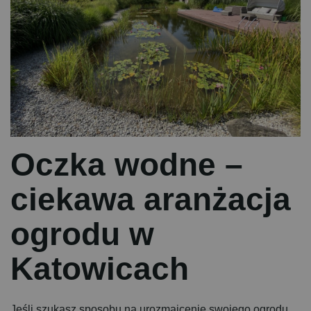
O
c
z
k
a
w
o
d
n
e
–
c
i
e
k
a
w
a
a
r
a
n
ż
a
c
j
a
o
g
r
o
d
u
w
K
a
t
o
w
i
c
a
c
h
Jeśli szukasz sposobu na urozmaicenie swojego ogrodu,