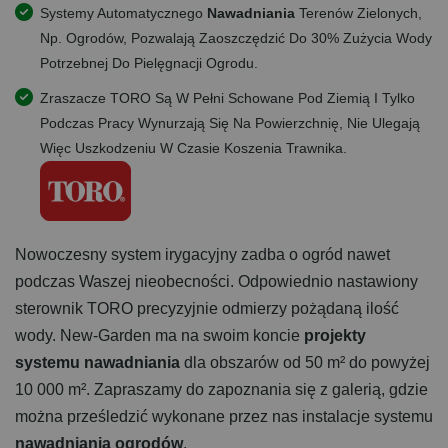
Systemy Automatycznego
Nawadniania
Terenów Zielonych,
Np. Ogrodów, Pozwalają Zaoszczędzić Do 30% Zużycia Wody
Potrzebnej Do Pielęgnacji Ogrodu.
Zraszacze TORO Są W Pełni Schowane Pod Ziemią I Tylko
Podczas Pracy Wynurzają Się Na Powierzchnię, Nie Ulegają
Więc Uszkodzeniu W Czasie Koszenia Trawnika.
Nowoczesny system irygacyjny zadba o ogród nawet
podczas Waszej nieobecności. Odpowiednio nastawiony
sterownik TORO precyzyjnie odmierzy pożądaną ilość
wody. New-Garden ma na swoim koncie
projekty
systemu nawadniania
dla obszarów od 50 m² do powyżej
10 000 m². Zapraszamy do zapoznania się z galerią, gdzie
można prześledzić wykonane przez nas instalacje systemu
nawadniania ogrodów
.