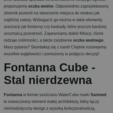
proponujemy
oczka wodne
. Odpowiednio zaprojektowany
zbiornik pozwoli na stworzenie miejsca do relaksu jak
najbliżej natury. Wzbogacić go można w takie elementy
aranżacji jak fontanny czy kaskady, które jeszcze bardziej
urozmaicą przestrzeń. Zapewniamy dobór filtracji, różne
rodzaje roślinności, a także zarybienie
oczka wodnego
.
Masz pytania? Skontaktuj się z nami! Chętnie rozwiejemy
wszelkie wątpliwości i pomożemy w podjęciu decyzji!
F
o
n
t
a
n
n
a
C
u
b
e
-
S
t
a
l
n
i
e
r
d
z
e
w
n
a
Fontanna
w formie sześcianu WaterCube marki
Sanmed
to nowoczesny element małej architektury, który łączy
minimalistyczny design z wysoką funkcjonalnością.