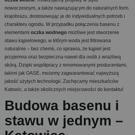
nowoczesnym, a także nawiązującym do naturalnych form
krajobrazu, dostosowując je do indywidualnych potrzeb i
charakteru ogrodu. W przypadku połączenia basenu z
elementami
oczka wodnego
możliwe jest stworzenie
stawu kąpielowego, w którym woda jest filtrowana
naturalnie – bez chemii, co sprawia, że kąpiel jest
przyjemna oraz bezpieczna nawet dla osób z wrażliwą
skórą. Dzięki współpracy z renomowanymi producentami,
takimi jak OASE, możemy zagwarantować najwyższą
jakość użytych technologii. Zachęcamy mieszkańców
Katowic, a także okolicznych miejscowości do kontaktu!
B
u
d
o
w
a
b
a
s
e
n
u
i
s
t
a
w
u
w
j
e
d
n
y
m
–