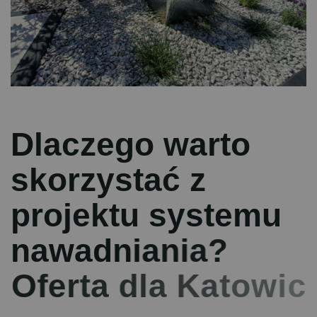
D
l
a
c
z
e
g
o
w
a
r
t
o
s
k
o
r
z
y
s
t
a
ć
z
p
r
o
j
e
k
t
u
s
y
s
t
e
m
u
n
a
w
a
d
n
i
a
n
i
a
?
O
f
e
r
t
a
d
l
a
K
a
t
o
w
i
c