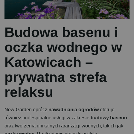
B
u
d
o
w
a
b
a
s
e
n
u
i
o
c
z
k
a
w
o
d
n
e
g
o
w
K
a
t
o
w
i
c
a
c
h
–
p
r
y
w
a
t
n
a
s
t
r
e
f
a
r
e
l
a
k
s
u
New-Garden oprócz
nawadniania ogrodów
oferuje
również profesjonalne usługi w zakresie
budowy basenu
oraz tworzenia unikalnych aranżacji wodnych, takich jak
oczka wodne
. Realizujemy projekty w stylu